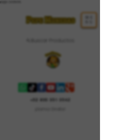
page contents
ME
NU
Buscar Productos
Carrito
+52 800 351 0542
¡Llama Gratis!