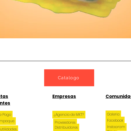
Vista rápida
Catalogo
tas
Empresas
Comunida
ntes
Galeria
e Pago
¿Agencia de MKT?
Facebook
 empaque
Proveedores
Instagram
Distribuidores
utilidades