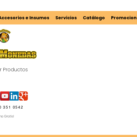
Accesorios e Insumos
Servicios
Catálogo
Promocion
r Productos
arrito
0 351 0542
ma Gratis!