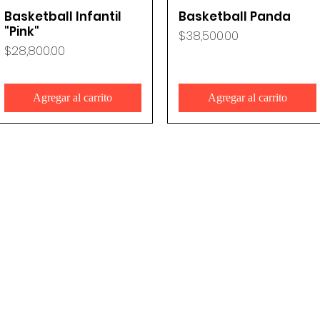
Basketball Infantil
Basketball Panda
Vista rápida
Vista rápida
"Pink"
Precio
$38,500.00
Precio
$28,800.00
Agregar al carrito
Agregar al carrito