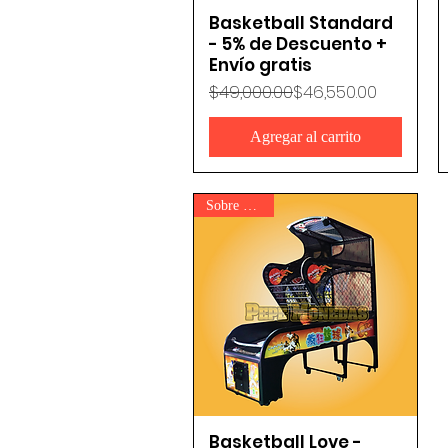
Basketball Standard
Vista rápida
- 5% de Descuento +
Envío gratis
Precio
Precio de oferta
$49,000.00
$46,550.00
Agregar al carrito
Sobre Pedido
Basketball Love -
Vista rápida