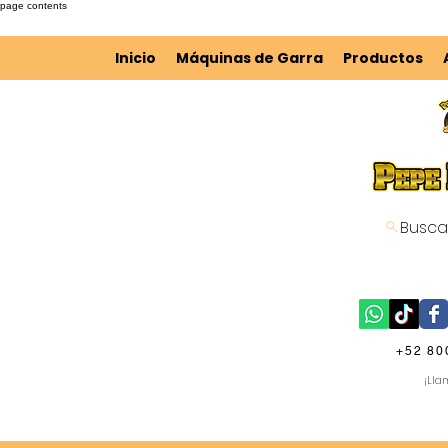
page contents
Inicio
Máquinas de Garra
Productos
Busca
C
+52 80
¡Lla