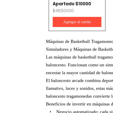
Apartado $10000
Precio
$48,500.00
Agregar al carrito
Máquinas de Basketball Tragamoned
Simuladores y Máquinas de Basketb
Las máquinas de basketball tragamon
baloncesto. Funcionan como un simul
encestar la mayor cantidad de balon
El baloncesto arcade combina deport
llamativo, luces y sonidos, estas m
baloncesto tragamonedas convierte l
Beneficios de invertir en máquinas 
• Negocio automatizado: cada simul