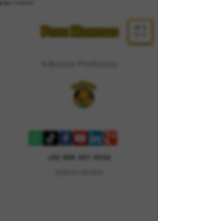
page contents
ME
NU
Buscar Productos
Carrito
+52 800 351 0542
¡Llama Gratis!