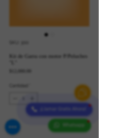
SKU: 300
Kit de Garra con motor P/Peluches
"L"
Precio
$12,000.00
Cantidad
*
¡Llamar Gratis Ahora!
Whatsapp