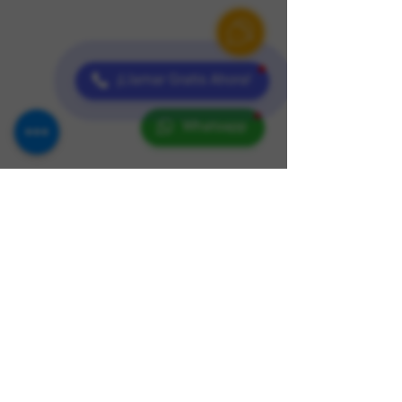
¡Llamar Gratis Ahora!
Whatsapp
AGREGAR AL CARRITO
Montable Tragamonedas
"Helicoptero"
Material: Fibra de vidrio, pintura
automotriz y metales.
Medidas: 190cm de largo x 90cm de