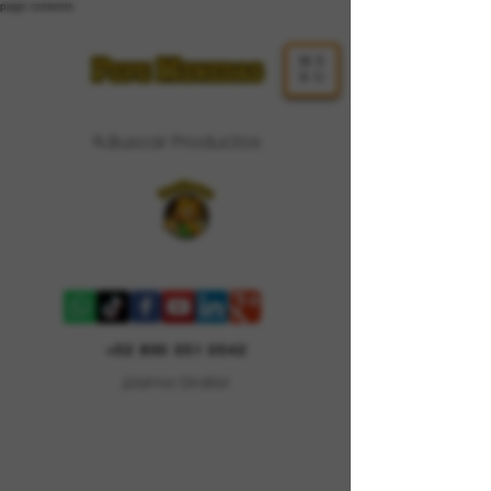
page contents
ME
NU
Buscar Productos
Carrito
+52 800 351 0542
¡Llama Gratis!