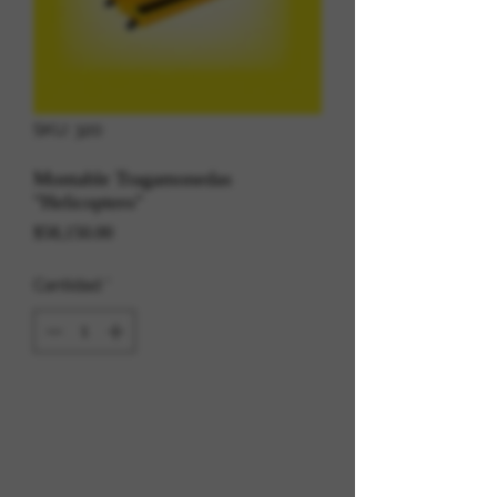
SKU: 320
Montable Tragamonedas
"Helicoptero"
Precio
$58,150.00
Cantidad
*