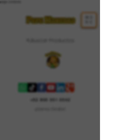
page contents
ME
NU
Buscar Productos
Carrito
+52 800 351 0542
¡Llama Gratis!