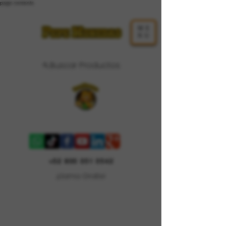
page contents
ME
NU
Buscar Productos
Carrito
+52 800 351 0542
¡Llama Gratis!