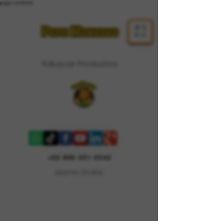
page contents
ME
NU
Buscar Productos
Carrito
+52 800 351 0542
¡Llama Gratis!