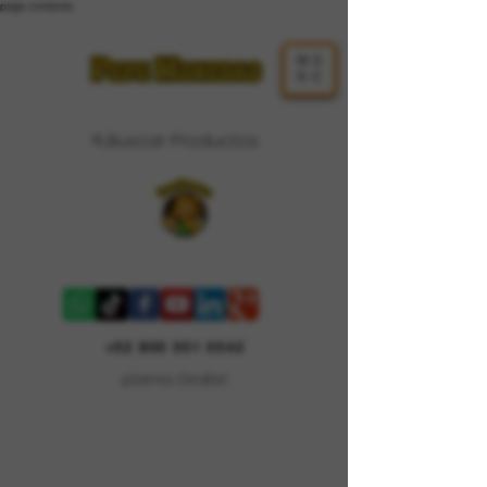
page contents
ME
NU
Buscar Productos
Carrito
+52 800 351 0542
¡Llama Gratis!