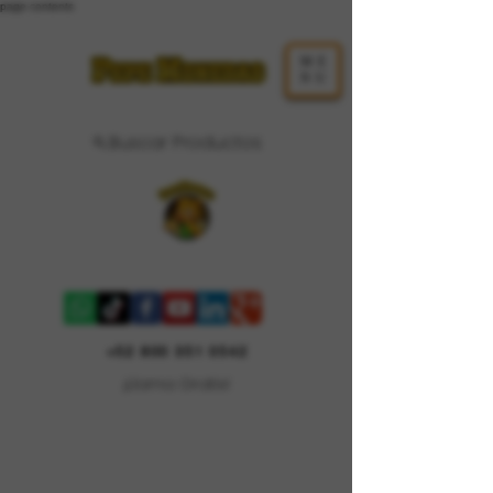
page contents
ME
NU
Buscar Productos
Carrito
+52 800 351 0542
¡Llama Gratis!