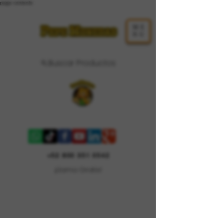
page contents
ME
NU
Buscar Productos
Carrito
+52 800 351 0542
¡Llama Gratis!