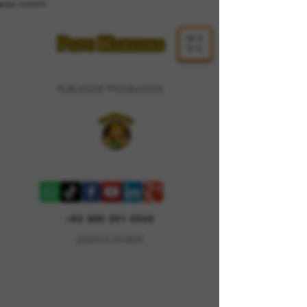
page contents
ME
NU
Buscar Productos
Carrito
+52 800 351 0542
¡Llama Gratis!