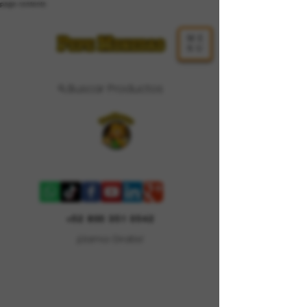
page contents
ME
NU
Buscar Productos
Carrito
+52 800 351 0542
¡Llama Gratis!